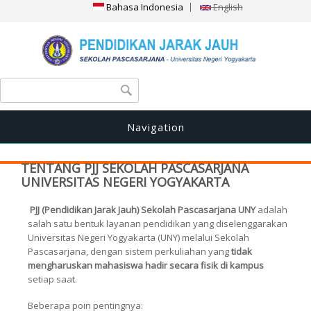
Bahasa Indonesia
English
Search form
Search
Navigation
TENTANG PJJ SEKOLAH PASCASARJANA
UNIVERSITAS NEGERI YOGYAKARTA
.
PJJ (Pendidikan Jarak Jauh) Sekolah Pascasarjana UNY
adalah
salah satu bentuk layanan pendidikan yang diselenggarakan
Universitas Negeri Yogyakarta (UNY) melalui Sekolah
Pascasarjana, dengan sistem perkuliahan yang
tidak
mengharuskan mahasiswa hadir secara fisik di kampus
setiap saat.
Beberapa poin pentingnya: